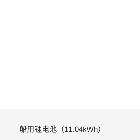
PRODUCT
电动舷外机，船用电动马达，动力系统
船用锂电池（11.04kWh）