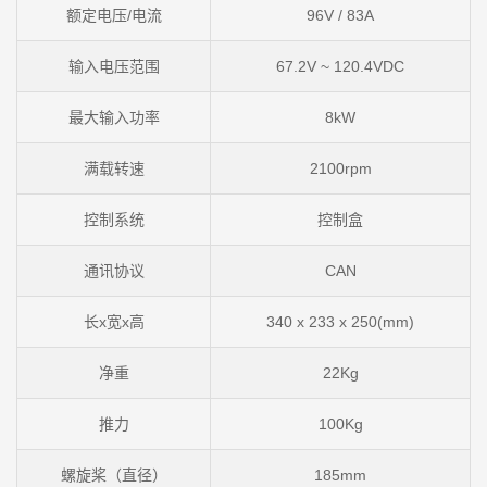
额定电压/电流
96V / 83A
输入电压范围
67.2V ~ 120.4VDC
最大输入功率
8kW
满载转速
2100rpm
控制系统
控制盒
通讯协议
CAN
长x宽x高
340 x 233 x 250(mm)
净重
22Kg
推力
100Kg
螺旋桨（直径）
185mm