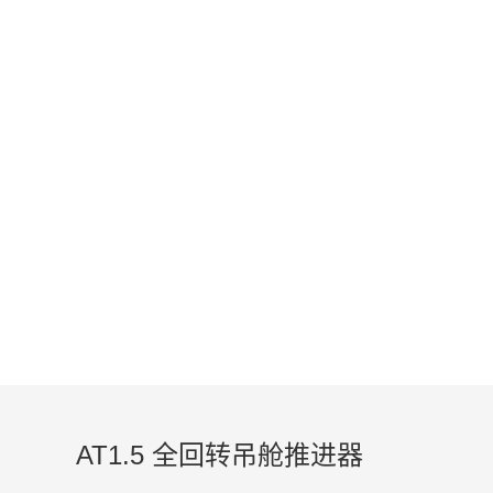
PRODUCT
电动舷外机，船用电动马达，动力系统
AT1.5 全回转吊舱推进器