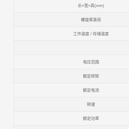
长×宽×高(mm)
螺旋桨直径
工作温度 / 存储温度
电压范围
额定转矩
额定电流
转速
额定功率