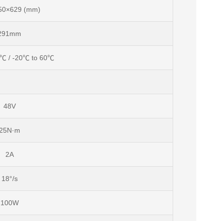
50×629 (mm)
291mm
0℃ / -20℃ to 60℃
48V
25N·m
2A
18°/s
100W