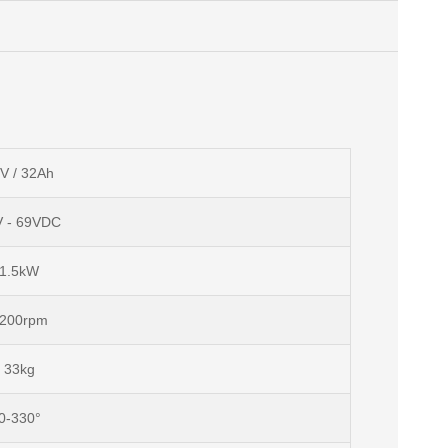
V / 32Ah
V - 69VDC
1.5kW
200rpm
33kg
0-330°