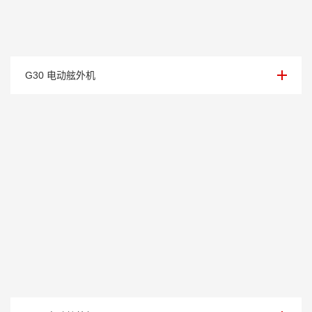
额定电压/电流：350V / 85Ah
G30 电动舷外机
额定电压/电流： 96V / 125Ah