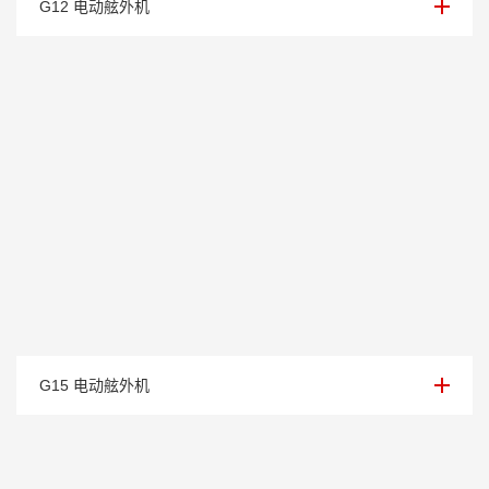
G12 电动舷外机
额定电压/电流：96V / 156Ah
G15 电动舷外机