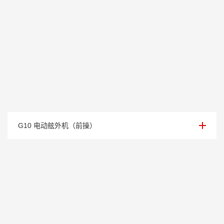
额定电压 / 电流：96V / 105Ah
G10 电动舷外机（前操）