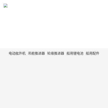
PRODUCT
电动舷外机，船用电动马达，动力系统
电动舷外机
吊舱推进器
轮缘推进器
船用锂电池
船用配件