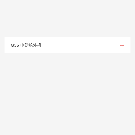
额定电压/电流：350V / 100Ah
G35 电动船外机