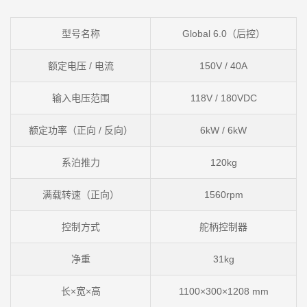
型号名称
Global 6.0（后控）
额定电压 / 电流
150V / 40A
输入电压范围
118V / 180VDC
额定功率（正向 / 反向）
6kW / 6kW
系泊推力
120kg
满载转速（正向）
1560rpm
控制方式
舵柄控制器
净重
31kg
长×宽×高
1100×300×1208 mm