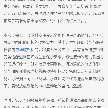
享绿色航运成果的重要契机——展会今年重点增设电动/混
合动力创新展区，与飞舶科技的产品战略高度契合，为品牌
搭建了精准对接全球买家、行业伙伴的优质平台。
本次展会上，飞舶科技将带来全系列明星产品矩阵，全方位
展现中国船舶科技的硬核实力。其中，主打环保节能与静音
体验的
电动舷外机
的，将成为展区焦点：其零废气排放特性
完美适配迈阿密海域生态保护需求，线性流畅的动力输出与
超低运行噪音，既能满足休闲垂钓、河道巡航的静谧体验，
又能适配商业观光船的高频使用场景；搭配灵活的定制服
务，可根据不同船只类型、水域环境优化电池容量与电机功
率，实现从皮划艇到中小型游艇的全场景适配。
同时，360°全回转吊舱推进器、轮缘推进器及高能量密度船
用锂电池组也将同步亮相，构建“动力+储能”一体化解决方