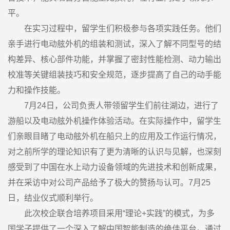
平。
在实习过程中，留学生们积极参与各项实践任务。他们
亲手进行电动舷外机的组装和测试，深入了解不同型号的结
构差异、核心部件功能，并掌握了密封性能检测、动力输出
校准等关键组装技巧和安全规范，逐步提高了自己的动手能
力和操作技能。
7月24日，公司负责人带领留学生们前往湖边，进行了
游船以及电动舷外机操作体验活动。在实际操作中，留学生
们亲眼目睹了电动舷外机在船只上的应用及工作运行情况，
对之前所学的理论知识有了更为清晰的认识与见解，也深刻
感受到了中国在水上动力设备领域的先进技术和创新成果，
并在采访中对公司产品给予了极大的赞扬与认可。7月25
日，结业仪式顺利举行。
此次校企联合培养项目采用“理论+实践”的模式，为多
国学子提供了一个深入了解中国智能制造的绝佳平台。通过