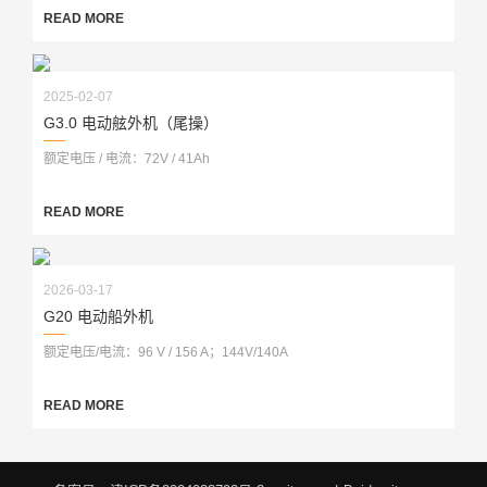
READ MORE
2025-02-07
G3.0 电动舷外机（尾操）
额定电压 / 电流：72V / 41Ah
READ MORE
2026-03-17
G20 电动船外机
额定电压/电流：96 V / 156 A；144V/140A
READ MORE