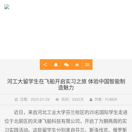
NEWS
电动船外机知识 / 吊舱推进器介绍 / 飞舶最新动态
河工大留学生在飞舶开启实习之旅 体验中国智能制
造魅力
日期：2025-07-29
访问：3342次
作者：FUBER
近日，来自河北工业大学芬兰校区的20名国际学生走进
位于北辰区的天津飞舶科技有限公司，开启了为期两周的实
习实践活动。这些留学生分别来自芬兰、斯洛伐克、俄罗斯