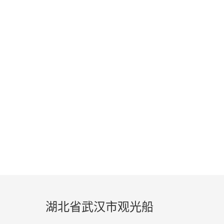
EXAMPLE
续航双在线 — 无论是短途巡航还是长效作业，好
湖北省武汉市观光船