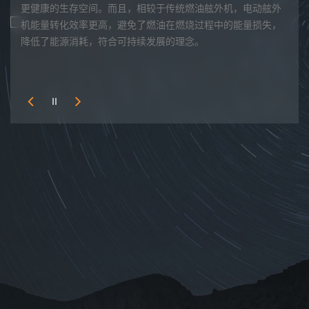
观设
更健康的生存空间。而且，相较于传统燃油舷外机，电动舷外
环境
，针
机能量转化效率更高，避免了燃油在燃烧过程中的能量损失，
秀丽
、接
降低了能源消耗，符合可持续发展的理念。
大自
，带