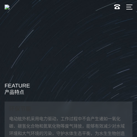
FEATURE
产品特点
环保节能
动
丰富
电动舷外机采用电力驱动，工作过程中不会产生诸如一氧化
电动
应对
碳、碳氢化合物和氮氧化物等废气排放，能够有效减少对水域
流畅
们可
环境和大气环境的污染，守护水体生态平衡，为水生生物创造
加舒